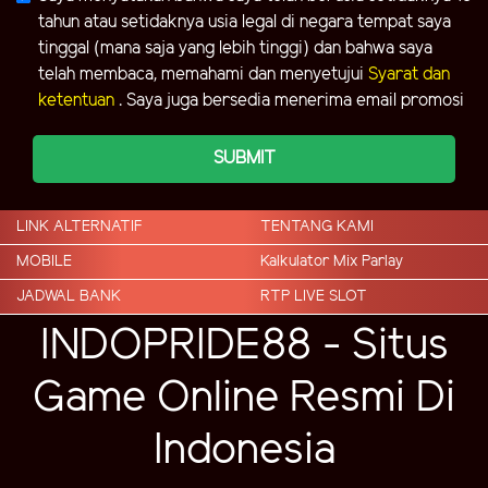
tahun atau setidaknya usia legal di negara tempat saya
tinggal (mana saja yang lebih tinggi) dan bahwa saya
telah membaca, memahami dan menyetujui
Syarat dan
ketentuan
. Saya juga bersedia menerima email promosi
SUBMIT
LINK ALTERNATIF
TENTANG KAMI
MOBILE
Kalkulator Mix Parlay
JADWAL BANK
RTP LIVE SLOT
INDOPRIDE88 - Situs
Game Online Resmi Di
Indonesia