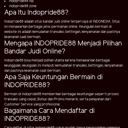
indopride88 vip
indopride88 zone
Apa Itu Indopride88?
Indopride88 adalah situs bandar judi online terpercaya di INDONESIA. Situs
ini menawarkan berbagai jenis permainan online. Keungulan bermain di
website ini adalah kemudahan transaksi, bettingan, kenyamanan dan pastinya
keamanan saat bermain.
Mengapa INDOPRIDE88 Menjadi Pilihan
Bandar Judi Online?
Indopride88 bisa menjadi pilihan utama karena menawarkan berbagai
keunggulan, keungulan ini meliputi kemudahan transaksi, bettingan, kenyamanan
dan pastinya keamanan saat bermain.
Apa Saja Keuntungan Bermain di
INDOPRIDE88?
Bermain di Indopride88 memberikan berbagai keuntungan seperti proses
transaksi yang cepat, Bonus dan Promo menarik, serta pelayanan dari
Customer Service yang profesional.
Bagaimana Cara Mendaftar di
INDOPRIDE88?
Cara daftar di situs Indopride88 cukup mudah, hanya bermodalkan rekening