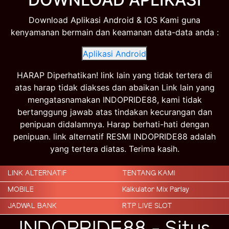
Download Aplikasi Android & IOS Kami guna
kenyamanan bermain dan keamanan data-data anda :
Aplikasi Android
HARAP Diperhatikan! link lain yang tidak tertera di
atas harap tidak diakses dan abaikan Link lain yang
mengatasnamakan INDOPRIDE88, kami tidak
bertanggung jawab atas tindakan kecurangan dan
penipuan didalamnya. Harap berhati-hati dengan
penipuan. link alternatif RESMI INDOPRIDE88 adalah
yang tertera diatas. Terima kasih.
LINK ALTERNATIF
TENTANG KAMI
MOBILE
Kalkulator Mix Parlay
JADWAL BANK
RTP LIVE SLOT