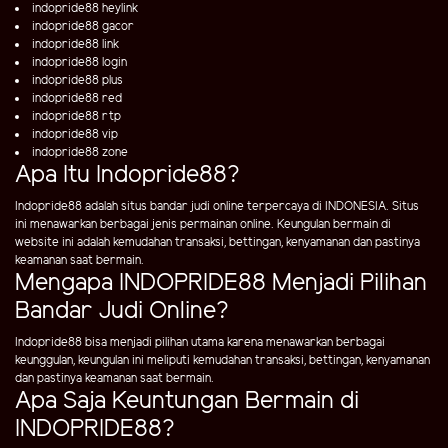
indopride88 heylink
indopride88 gacor
indopride88 link
indopride88 login
indopride88 plus
indopride88 red
indopride88 rtp
indopride88 vip
indopride88 zone
Apa Itu Indopride88?
Indopride88 adalah situs bandar judi online terpercaya di INDONESIA. Situs
ini menawarkan berbagai jenis permainan online. Keungulan bermain di
website ini adalah kemudahan transaksi, bettingan, kenyamanan dan pastinya
keamanan saat bermain.
Mengapa INDOPRIDE88 Menjadi Pilihan
Bandar Judi Online?
Indopride88 bisa menjadi pilihan utama karena menawarkan berbagai
keunggulan, keungulan ini meliputi kemudahan transaksi, bettingan, kenyamanan
dan pastinya keamanan saat bermain.
Apa Saja Keuntungan Bermain di
INDOPRIDE88?