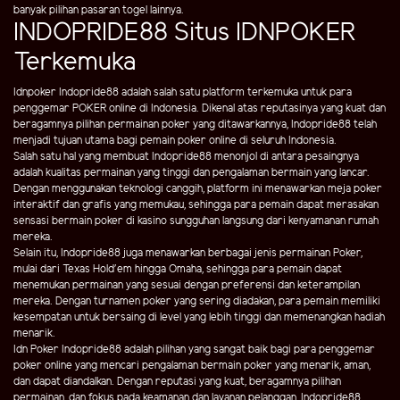
banyak pilihan pasaran togel lainnya.
INDOPRIDE88 Situs IDNPOKER
Terkemuka
Idnpoker Indopride88 adalah salah satu platform terkemuka untuk para
penggemar POKER online di Indonesia. Dikenal atas reputasinya yang kuat dan
beragamnya pilihan permainan poker yang ditawarkannya, Indopride88 telah
menjadi tujuan utama bagi pemain poker online di seluruh Indonesia.
Salah satu hal yang membuat Indopride88 menonjol di antara pesaingnya
adalah kualitas permainan yang tinggi dan pengalaman bermain yang lancar.
Dengan menggunakan teknologi canggih, platform ini menawarkan meja poker
interaktif dan grafis yang memukau, sehingga para pemain dapat merasakan
sensasi bermain poker di kasino sungguhan langsung dari kenyamanan rumah
mereka.
Selain itu, Indopride88 juga menawarkan berbagai jenis permainan Poker,
mulai dari Texas Hold'em hingga Omaha, sehingga para pemain dapat
menemukan permainan yang sesuai dengan preferensi dan keterampilan
mereka. Dengan turnamen poker yang sering diadakan, para pemain memiliki
kesempatan untuk bersaing di level yang lebih tinggi dan memenangkan hadiah
menarik.
Idn Poker Indopride88 adalah pilihan yang sangat baik bagi para penggemar
poker online yang mencari pengalaman bermain poker yang menarik, aman,
dan dapat diandalkan. Dengan reputasi yang kuat, beragamnya pilihan
permainan, dan fokus pada keamanan dan layanan pelanggan, Indopride88