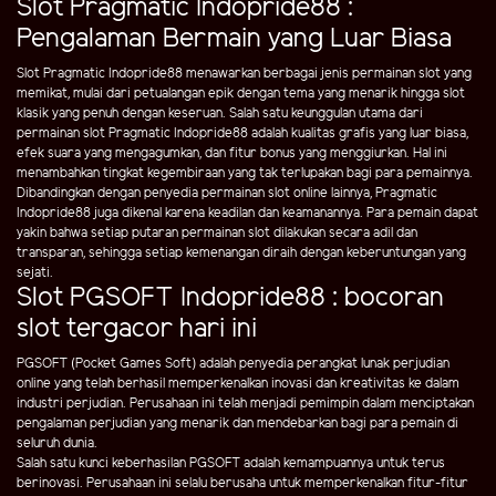
Slot Pragmatic Indopride88 :
Pengalaman Bermain yang Luar Biasa
Slot Pragmatic Indopride88 menawarkan berbagai jenis permainan slot yang
memikat, mulai dari petualangan epik dengan tema yang menarik hingga slot
klasik yang penuh dengan keseruan. Salah satu keunggulan utama dari
permainan slot Pragmatic Indopride88 adalah kualitas grafis yang luar biasa,
efek suara yang mengagumkan, dan fitur bonus yang menggiurkan. Hal ini
menambahkan tingkat kegembiraan yang tak terlupakan bagi para pemainnya.
Dibandingkan dengan penyedia permainan slot online lainnya, Pragmatic
Indopride88 juga dikenal karena keadilan dan keamanannya. Para pemain dapat
yakin bahwa setiap putaran permainan slot dilakukan secara adil dan
transparan, sehingga setiap kemenangan diraih dengan keberuntungan yang
sejati.
Slot PGSOFT Indopride88 : bocoran
slot tergacor hari ini
PGSOFT (Pocket Games Soft) adalah penyedia perangkat lunak perjudian
online yang telah berhasil memperkenalkan inovasi dan kreativitas ke dalam
industri perjudian. Perusahaan ini telah menjadi pemimpin dalam menciptakan
pengalaman perjudian yang menarik dan mendebarkan bagi para pemain di
seluruh dunia.
Salah satu kunci keberhasilan PGSOFT adalah kemampuannya untuk terus
berinovasi. Perusahaan ini selalu berusaha untuk memperkenalkan fitur-fitur