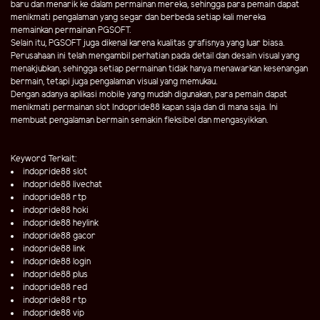
baru dan menarik ke dalam permainan mereka, sehingga para pemain dapat
menikmati pengalaman yang segar dan berbeda setiap kali mereka
memainkan permainan PGSOFT.
Selain itu, PGSOFT juga dikenal karena kualitas grafisnya yang luar biasa.
Perusahaan ini telah mengambil perhatian pada detail dan desain visual yang
menakjubkan, sehingga setiap permainan tidak hanya menawarkan kesenangan
bermain, tetapi juga pengalaman visual yang memukau.
Dengan adanya aplikasi mobile yang mudah digunakan, para pemain dapat
menikmati permainan slot Indopride88 kapan saja dan di mana saja. Ini
membuat pengalaman bermain semakin fleksibel dan mengasyikkan.
Keyword Terkait:
indopride88 slot
indopride88 livechat
indopride88 rtp
indopride88 hoki
indopride88 heylink
indopride88 gacor
indopride88 link
indopride88 login
indopride88 plus
indopride88 red
indopride88 rtp
indopride88 vip