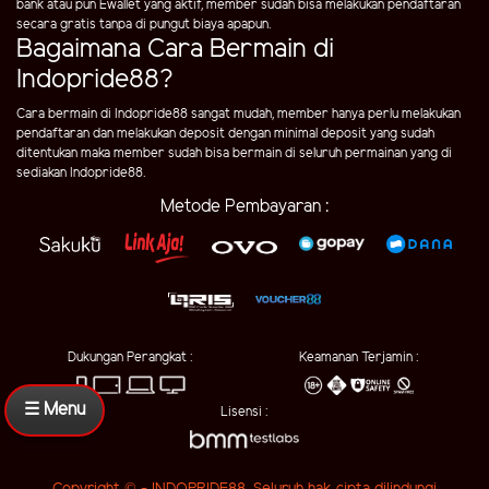
bank atau pun Ewallet yang aktif, member sudah bisa melakukan pendaftaran
secara gratis tanpa di pungut biaya apapun.
Bagaimana Cara Bermain di
Indopride88?
Cara bermain di Indopride88 sangat mudah, member hanya perlu melakukan
pendaftaran dan melakukan deposit dengan minimal deposit yang sudah
ditentukan maka member sudah bisa bermain di seluruh permainan yang di
sediakan Indopride88.
Metode Pembayaran :
Dukungan Perangkat :
Keamanan Terjamin :
☰ Menu
Lisensi :