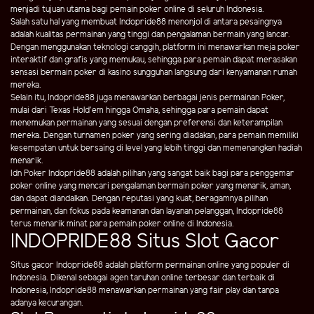
menjadi tujuan utama bagi pemain poker online di seluruh Indonesia.
Salah satu hal yang membuat Indopride88 menonjol di antara pesaingnya
adalah kualitas permainan yang tinggi dan pengalaman bermain yang lancar.
Dengan menggunakan teknologi canggih, platform ini menawarkan meja poker
interaktif dan grafis yang memukau, sehingga para pemain dapat merasakan
sensasi bermain poker di kasino sungguhan langsung dari kenyamanan rumah
mereka.
Selain itu, Indopride88 juga menawarkan berbagai jenis permainan Poker,
mulai dari Texas Hold'em hingga Omaha, sehingga para pemain dapat
menemukan permainan yang sesuai dengan preferensi dan keterampilan
mereka. Dengan turnamen poker yang sering diadakan, para pemain memiliki
kesempatan untuk bersaing di level yang lebih tinggi dan memenangkan hadiah
menarik.
Idn Poker Indopride88 adalah pilihan yang sangat baik bagi para penggemar
poker online yang mencari pengalaman bermain poker yang menarik, aman,
dan dapat diandalkan. Dengan reputasi yang kuat, beragamnya pilihan
permainan, dan fokus pada keamanan dan layanan pelanggan, Indopride88
terus menarik minat para pemain poker online di Indonesia.
INDOPRIDE88 Situs Slot Gacor
Situs gacor Indopride88 adalah platform permainan online yang populer di
Indonesia. Dikenal sebagai agen taruhan online terbesar dan terbaik di
Indonesia, Indopride88 menawarkan permainan yang fair play dan tanpa
adanya kecurangan.