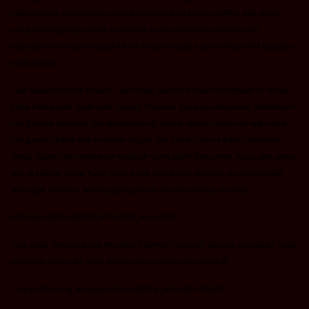
mengizinkan pemain kami untuk menentukan batas mereka dari game
yang bertanggung jawab, kemudian kami membantu dengan alat
manajemen yang memungkinkan anda mengatur dan mengontrol batasan
anda sendiri.
Judi adalah bentuk hiburan, dan tidak pernah harus menempatkan beban
pada kehidupan Anda baik secara finansial maupun emosional. Meminjam
uang untuk bermain, menghabiskan di atas anggaran atau menggunakan
uang yang dialokasikan untuk tujuan lain bukan hanya tidak bijaksana
tetapi dapat menyebabkan masalah yang signifikan untuk Anda dan orang
lain di sekitar Anda. Kami ingin Anda menikmati bermain di indopride88,
sehingga bertaruh bertanggung jawab dan bersenang-senang!
APAKAH ANDA MEMILIKI MASALAH JUDI?
Jika Anda merasa Anda mungkin memiliki masalah dengan perjudian Anda,
tanyakan pada diri Anda pertanyaan-pertanyaan berikut:
1. Apakah orang lain pernah mengkritik perjudian Anda?