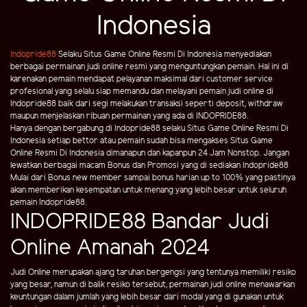
Indonesia
Indopride88
Selaku Situs Game Online Resmi Di Indonesia menyediakan
berbagai permainan judi online resmi yang menguntungkan pemain. Hal ini di
karenakan pemain mendapat pelayanan maksimal dari customer service
profesional yang selalu siap memandu dan melayani pemain judi online di
Indopride88 baik dari segi melakukan transaksi seperti deposit, withdraw
maupun menjelaskan ribuan permainan yang ada di INDOPRIDE88.
Hanya dengan bergabung di Indopride88 selaku Situs Game Online Resmi Di
Indonesia setiap bettor atau pemain sudah bisa mengakses Situs Game
Online Resmi Di Indonesia dimanapun dan kapanpun 24 Jam Nonstop. Jangan
lewatkan berbagai macam Bonus dan Promosi yang di sediakan Indopride88
Mulai dari Bonus new member sampai bonus harian up to 100% yang pastinya
akan memberikan kesempatan untuk menang yang lebih besar untuk seluruh
pemain Indopride88.
INDOPRIDE88 Bandar Judi
Online Amanah 2024
Judi Online merupakan ajang taruhan bergengsi yang tentunya memiliki resiko
yang besar, namun di balik resiko tersebut, permainan judi online menawarkan
keuntungan dalam jumlah yang lebih besar dari modal yang di gunakan untuk