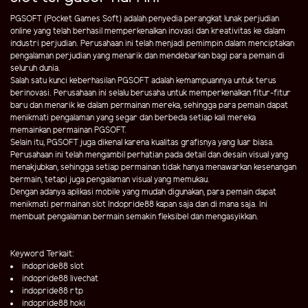
PGSOFT (Pocket Games Soft) adalah penyedia perangkat lunak perjudian
online yang telah berhasil memperkenalkan inovasi dan kreativitas ke dalam
industri perjudian. Perusahaan ini telah menjadi pemimpin dalam menciptakan
pengalaman perjudian yang menarik dan mendebarkan bagi para pemain di
seluruh dunia.
Salah satu kunci keberhasilan PGSOFT adalah kemampuannya untuk terus
berinovasi. Perusahaan ini selalu berusaha untuk memperkenalkan fitur-fitur
baru dan menarik ke dalam permainan mereka, sehingga para pemain dapat
menikmati pengalaman yang segar dan berbeda setiap kali mereka
memainkan permainan PGSOFT.
Selain itu, PGSOFT juga dikenal karena kualitas grafisnya yang luar biasa.
Perusahaan ini telah mengambil perhatian pada detail dan desain visual yang
menakjubkan, sehingga setiap permainan tidak hanya menawarkan kesenangan
bermain, tetapi juga pengalaman visual yang memukau.
Dengan adanya aplikasi mobile yang mudah digunakan, para pemain dapat
menikmati permainan slot Indopride88 kapan saja dan di mana saja. Ini
membuat pengalaman bermain semakin fleksibel dan mengasyikkan.
Keyword Terkait:
indopride88 slot
indopride88 livechat
indopride88 rtp
indopride88 hoki