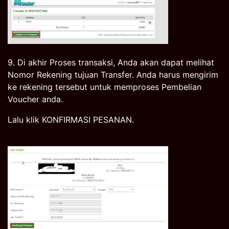
9. Di akhir Proses transaksi, Anda akan dapat melihat
Nomor Rekening tujuan Transfer. Anda harus mengirim
ke rekening tersebut untuk memproses Pembelian
Voucher anda.
Lalu klik KONFIRMASI PESANAN.