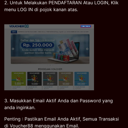
2. Untuk Melakukan PENDAFTARAN Atau LOGIN, Klik
menu LOG IN di pojok kanan atas.
3. Masukkan Email Aktif Anda dan Password yang
anda inginkan.
Penting : Pastikan Email Anda Aktif, Semua Transaksi
di Voucher88 menggunakan Email.