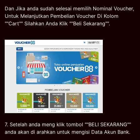
Dan Jika anda sudah selesai memilih Nominal Voucher,
Untuk Melanjutkan Pembelian Voucher Di Kolom
""Cart"" Silahkan Anda Klik ""Beli Sekarang"".
7. Setelah anda meng klik tombol ""BELI SEKARANG""
anda akan di arahkan untuk mengisi Data Akun Bank.