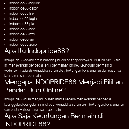
indopride88 heylink
indopride88 gacor
indopride88 link
indopride88 login
indopride88 plus
indopride88 red
indopride88 rtp
indopride88 vip
indopride88 zone
Apa Itu Indopride88?
Indopride88 adalah situs bandar judi online terpercaya di INDONESIA. Situs
ini menawarkan berbagai jenis permainan online. Keungulan bermain di
website ini adalah kemudahan transaksi, bettingan, kenyamanan dan pastinya
keamanan saat bermain.
Mengapa INDOPRIDE88 Menjadi Pilihan
Bandar Judi Online?
Indopride88 bisa menjadi pilihan utama karena menawarkan berbagai
keunggulan, keungulan ini meliputi kemudahan transaksi, bettingan, kenyamanan
dan pastinya keamanan saat bermain.
Apa Saja Keuntungan Bermain di
INDOPRIDE88?