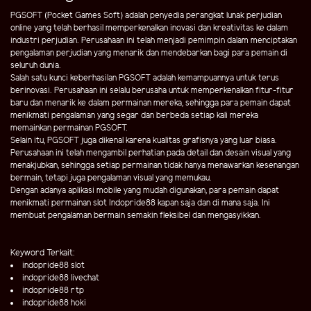
PGSOFT (Pocket Games Soft) adalah penyedia perangkat lunak perjudian
online yang telah berhasil memperkenalkan inovasi dan kreativitas ke dalam
industri perjudian. Perusahaan ini telah menjadi pemimpin dalam menciptakan
pengalaman perjudian yang menarik dan mendebarkan bagi para pemain di
seluruh dunia.
Salah satu kunci keberhasilan PGSOFT adalah kemampuannya untuk terus
berinovasi. Perusahaan ini selalu berusaha untuk memperkenalkan fitur-fitur
baru dan menarik ke dalam permainan mereka, sehingga para pemain dapat
menikmati pengalaman yang segar dan berbeda setiap kali mereka
memainkan permainan PGSOFT.
Selain itu, PGSOFT juga dikenal karena kualitas grafisnya yang luar biasa.
Perusahaan ini telah mengambil perhatian pada detail dan desain visual yang
menakjubkan, sehingga setiap permainan tidak hanya menawarkan kesenangan
bermain, tetapi juga pengalaman visual yang memukau.
Dengan adanya aplikasi mobile yang mudah digunakan, para pemain dapat
menikmati permainan slot Indopride88 kapan saja dan di mana saja. Ini
membuat pengalaman bermain semakin fleksibel dan mengasyikkan.
Keyword Terkait:
indopride88 slot
indopride88 livechat
indopride88 rtp
indopride88 hoki