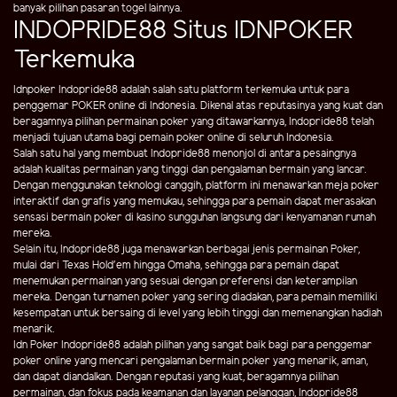
banyak pilihan pasaran togel lainnya.
INDOPRIDE88 Situs IDNPOKER
Terkemuka
Idnpoker Indopride88 adalah salah satu platform terkemuka untuk para
penggemar POKER online di Indonesia. Dikenal atas reputasinya yang kuat dan
beragamnya pilihan permainan poker yang ditawarkannya, Indopride88 telah
menjadi tujuan utama bagi pemain poker online di seluruh Indonesia.
Salah satu hal yang membuat Indopride88 menonjol di antara pesaingnya
adalah kualitas permainan yang tinggi dan pengalaman bermain yang lancar.
Dengan menggunakan teknologi canggih, platform ini menawarkan meja poker
interaktif dan grafis yang memukau, sehingga para pemain dapat merasakan
sensasi bermain poker di kasino sungguhan langsung dari kenyamanan rumah
mereka.
Selain itu, Indopride88 juga menawarkan berbagai jenis permainan Poker,
mulai dari Texas Hold'em hingga Omaha, sehingga para pemain dapat
menemukan permainan yang sesuai dengan preferensi dan keterampilan
mereka. Dengan turnamen poker yang sering diadakan, para pemain memiliki
kesempatan untuk bersaing di level yang lebih tinggi dan memenangkan hadiah
menarik.
Idn Poker Indopride88 adalah pilihan yang sangat baik bagi para penggemar
poker online yang mencari pengalaman bermain poker yang menarik, aman,
dan dapat diandalkan. Dengan reputasi yang kuat, beragamnya pilihan
permainan, dan fokus pada keamanan dan layanan pelanggan, Indopride88