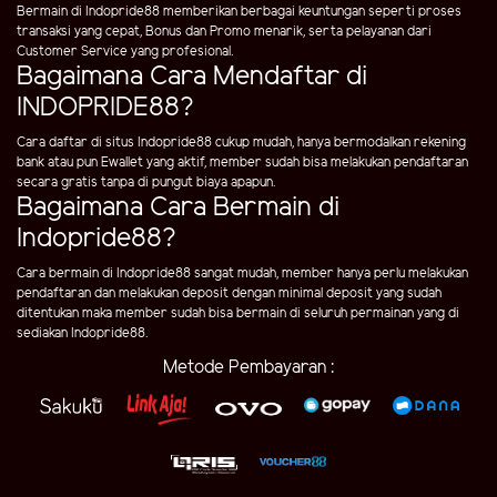
Bermain di Indopride88 memberikan berbagai keuntungan seperti proses
transaksi yang cepat, Bonus dan Promo menarik, serta pelayanan dari
Customer Service yang profesional.
Bagaimana Cara Mendaftar di
INDOPRIDE88?
Cara daftar di situs Indopride88 cukup mudah, hanya bermodalkan rekening
bank atau pun Ewallet yang aktif, member sudah bisa melakukan pendaftaran
secara gratis tanpa di pungut biaya apapun.
Bagaimana Cara Bermain di
Indopride88?
Cara bermain di Indopride88 sangat mudah, member hanya perlu melakukan
pendaftaran dan melakukan deposit dengan minimal deposit yang sudah
ditentukan maka member sudah bisa bermain di seluruh permainan yang di
sediakan Indopride88.
Metode Pembayaran :