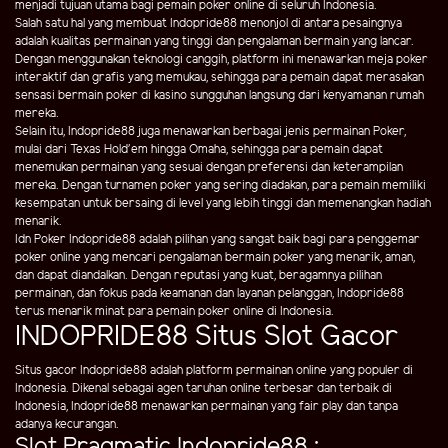
menjadi tujuan utama bagi pemain poker online di seluruh Indonesia.
Salah satu hal yang membuat Indopride88 menonjol di antara pesaingnya
adalah kualitas permainan yang tinggi dan pengalaman bermain yang lancar.
Dengan menggunakan teknologi canggih, platform ini menawarkan meja poker
interaktif dan grafis yang memukau, sehingga para pemain dapat merasakan
sensasi bermain poker di kasino sungguhan langsung dari kenyamanan rumah
mereka.
Selain itu, Indopride88 juga menawarkan berbagai jenis permainan Poker,
mulai dari Texas Hold'em hingga Omaha, sehingga para pemain dapat
menemukan permainan yang sesuai dengan preferensi dan keterampilan
mereka. Dengan turnamen poker yang sering diadakan, para pemain memiliki
kesempatan untuk bersaing di level yang lebih tinggi dan memenangkan hadiah
menarik.
Idn Poker Indopride88 adalah pilihan yang sangat baik bagi para penggemar
poker online yang mencari pengalaman bermain poker yang menarik, aman,
dan dapat diandalkan. Dengan reputasi yang kuat, beragamnya pilihan
permainan, dan fokus pada keamanan dan layanan pelanggan, Indopride88
terus menarik minat para pemain poker online di Indonesia.
INDOPRIDE88 Situs Slot Gacor
Situs gacor Indopride88 adalah platform permainan online yang populer di
Indonesia. Dikenal sebagai agen taruhan online terbesar dan terbaik di
Indonesia, Indopride88 menawarkan permainan yang fair play dan tanpa
adanya kecurangan.
Slot Pragmatic Indopride88 :