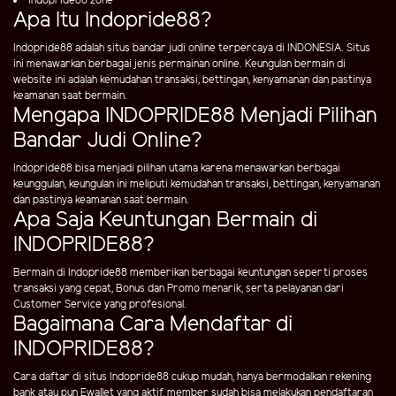
indopride88 zone
Apa Itu Indopride88?
Indopride88 adalah situs bandar judi online terpercaya di INDONESIA. Situs
ini menawarkan berbagai jenis permainan online. Keungulan bermain di
website ini adalah kemudahan transaksi, bettingan, kenyamanan dan pastinya
keamanan saat bermain.
Mengapa INDOPRIDE88 Menjadi Pilihan
Bandar Judi Online?
Indopride88 bisa menjadi pilihan utama karena menawarkan berbagai
keunggulan, keungulan ini meliputi kemudahan transaksi, bettingan, kenyamanan
dan pastinya keamanan saat bermain.
Apa Saja Keuntungan Bermain di
INDOPRIDE88?
Bermain di Indopride88 memberikan berbagai keuntungan seperti proses
transaksi yang cepat, Bonus dan Promo menarik, serta pelayanan dari
Customer Service yang profesional.
Bagaimana Cara Mendaftar di
INDOPRIDE88?
Cara daftar di situs Indopride88 cukup mudah, hanya bermodalkan rekening
bank atau pun Ewallet yang aktif, member sudah bisa melakukan pendaftaran