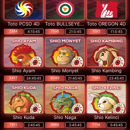
Toto PCSO 4D
Toto BULLSEYE 4D
Toto OREGON 4D
2884
7598
1593
4:15:43
21:0:43
11:0:43
Shio Ayam
Shio Monyet
Shio Kambing
2417
8049
7681
24:45:43
21:45:43
23:45:43
Shio Kuda
Shio Naga
Shio Kelinci
7811
9989
7114
2:45:43
3:45:43
5:45:43