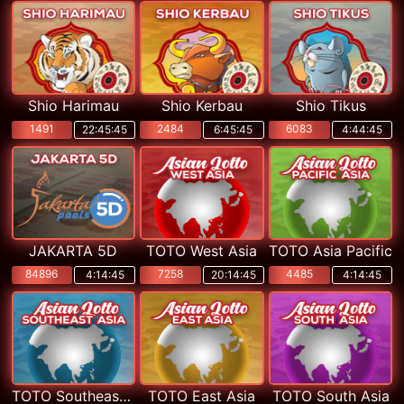
Shio Harimau
Shio Kerbau
Shio Tikus
1491
2484
6083
22:45:43
6:45:43
4:44:43
JAKARTA 5D
TOTO West Asia
TOTO Asia Pacific
84896
7258
4485
4:14:43
20:14:43
4:14:43
TOTO Southeast Asia
TOTO East Asia
TOTO South Asia