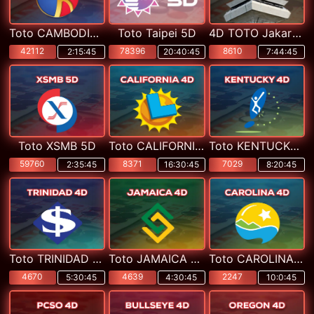
Toto CAMBODIA 5D
Toto Taipei 5D
4D TOTO Jakarta POOLS
42112
78396
8610
2:15:43
20:40:43
7:44:43
Toto XSMB 5D
Toto CALIFORNIA 4D
Toto KENTUCKY 4D
59760
8371
7029
2:35:43
16:30:43
8:20:43
Toto TRINIDAD & TOBAGO 4D
Toto JAMAICA 4D
Toto CAROLINA 4D
4670
4639
2247
5:30:43
4:30:43
10:0:43