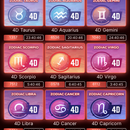
4D Taurus
4D Aquarius
4D Gemini
1357
6536
1040
23:40:44
20:40:44
24:40:44
4D Scorpio
4D Sagitarius
4D Virgo
7512
0578
6112
5:40:44
6:40:44
3:40:44
4D Libra
4D Cancer
4D Capricorn