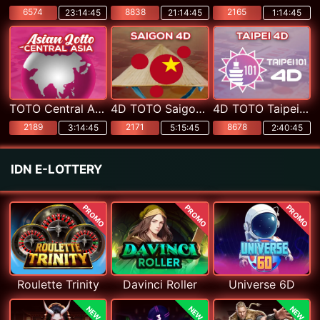
6574
8838
2165
23:14:43
21:14:43
1:14:43
TOTO Central Asia
4D TOTO Saigon POOLS
4D TOTO Taipei POOLS
2189
2171
8678
3:14:43
5:15:43
2:40:43
IDN E-LOTTERY
PROMO
PROMO
PROMO
Roulette Trinity
Davinci Roller
Universe 6D
NEW
NEW
NEW