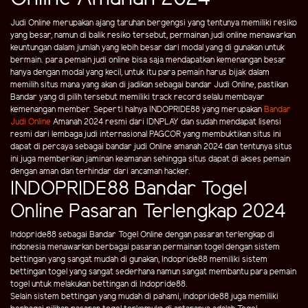
Judi Online merupakan ajang taruhan bergengsi yang tentunya memiliki resiko
yang besar, namun di balik resiko tersebut, permainan judi online menawarkan
keuntungan dalam jumlah yang lebih besar dari modal yang di gunakan untuk
bermain. para pemain judi online bisa saja mendapatkan kemenangan besar
hanya dengan modal yang kecil, untuk itu para pemain harus bijak dalam
memilih situs mana yang akan di jadikan sebagai bandar Judi Online, pastikan
Bandar yang di pilih tersebut memiliki track record selalu membayar
kemenangan member. Seperti halnya INDOPRIDE88 yang merupakan
Bandar
Judi Online
Amanah 2024 resmi dari IDNPLAY dan sudah mendapat lisensi
resmi dari lembaga judi internasional PAGCOR yang membuktikan situs ini
dapat di percaya sebagai bandar judi Online amanah 2024 dan tentunya situs
ini juga memberikan jaminan keamanan sehingga situs dapat di akses pemain
dengan aman dan terhindar dari ancaman hacker.
INDOPRIDE88 Bandar Togel
Online Pasaran Terlengkap 2024
Indopride88 sebagai Bandar Togel Online dengan pasaran terlengkap di
indonesia menawarkan berbagai pasaran permainan togel dengan sistem
bettingan yang sangat mudah di gunakan, Indopride88 memiliki sistem
bettingan togel yang sangat sederhana namun sangat membantu para pemain
togel untuk melakukan bettingan di Indopride88.
Selain sistem bettingan yang mudah di pahami, indopride88 juga memiliki