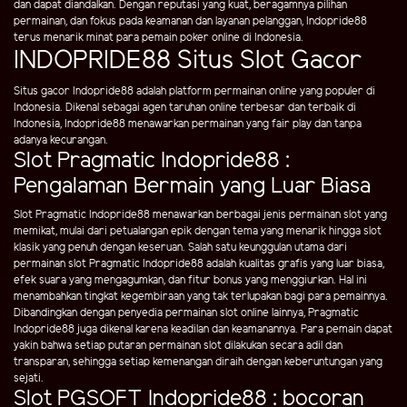
dan dapat diandalkan. Dengan reputasi yang kuat, beragamnya pilihan
permainan, dan fokus pada keamanan dan layanan pelanggan, Indopride88
terus menarik minat para pemain poker online di Indonesia.
INDOPRIDE88 Situs Slot Gacor
Situs gacor Indopride88 adalah platform permainan online yang populer di
Indonesia. Dikenal sebagai agen taruhan online terbesar dan terbaik di
Indonesia, Indopride88 menawarkan permainan yang fair play dan tanpa
adanya kecurangan.
Slot Pragmatic Indopride88 :
Pengalaman Bermain yang Luar Biasa
Slot Pragmatic Indopride88 menawarkan berbagai jenis permainan slot yang
memikat, mulai dari petualangan epik dengan tema yang menarik hingga slot
klasik yang penuh dengan keseruan. Salah satu keunggulan utama dari
permainan slot Pragmatic Indopride88 adalah kualitas grafis yang luar biasa,
efek suara yang mengagumkan, dan fitur bonus yang menggiurkan. Hal ini
menambahkan tingkat kegembiraan yang tak terlupakan bagi para pemainnya.
Dibandingkan dengan penyedia permainan slot online lainnya, Pragmatic
Indopride88 juga dikenal karena keadilan dan keamanannya. Para pemain dapat
yakin bahwa setiap putaran permainan slot dilakukan secara adil dan
transparan, sehingga setiap kemenangan diraih dengan keberuntungan yang
sejati.
Slot PGSOFT Indopride88 : bocoran