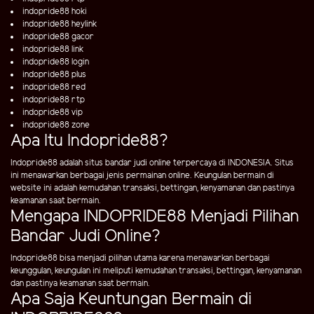
indopride88 hoki
indopride88 heylink
indopride88 gacor
indopride88 link
indopride88 login
indopride88 plus
indopride88 red
indopride88 rtp
indopride88 vip
indopride88 zone
Apa Itu Indopride88?
Indopride88 adalah situs bandar judi online terpercaya di INDONESIA. Situs
ini menawarkan berbagai jenis permainan online. Keungulan bermain di
website ini adalah kemudahan transaksi, bettingan, kenyamanan dan pastinya
keamanan saat bermain.
Mengapa INDOPRIDE88 Menjadi Pilihan
Bandar Judi Online?
Indopride88 bisa menjadi pilihan utama karena menawarkan berbagai
keunggulan, keungulan ini meliputi kemudahan transaksi, bettingan, kenyamanan
dan pastinya keamanan saat bermain.
Apa Saja Keuntungan Bermain di