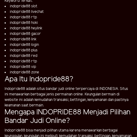
Keyword Terkait:
indopride88 slot
indopride88 livechat
indopride88 rtp
indopride88 hoki
indopride88 heylink
indopride88 gacor
indopride88 link
indopride88 login
indopride88 plus
indopride88 red
indopride88 rtp
indopride88 vip
indopride88 zone
Apa Itu Indopride88?
Indopride88 adalah situs bandar judi online terpercaya di INDONESIA. Situs
ini menawarkan berbagai jenis permainan online. Keungulan bermain di
website ini adalah kemudahan transaksi, bettingan, kenyamanan dan pastinya
keamanan saat bermain.
Mengapa INDOPRIDE88 Menjadi Pilihan
Bandar Judi Online?
Indopride88 bisa menjadi pilihan utama karena menawarkan berbagai
keunggulan, keungulan ini meliputi kemudahan transaksi, bettingan, kenyamanan