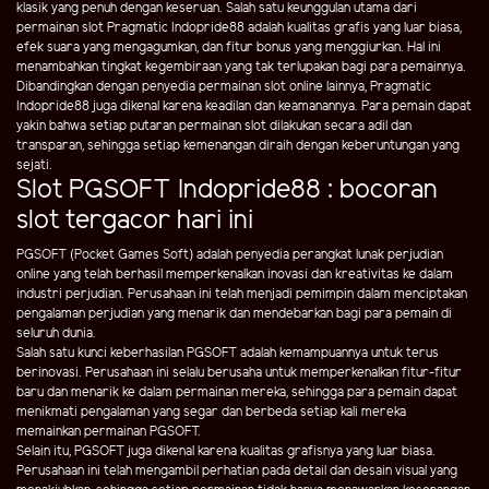
klasik yang penuh dengan keseruan. Salah satu keunggulan utama dari
permainan slot Pragmatic Indopride88 adalah kualitas grafis yang luar biasa,
efek suara yang mengagumkan, dan fitur bonus yang menggiurkan. Hal ini
menambahkan tingkat kegembiraan yang tak terlupakan bagi para pemainnya.
Dibandingkan dengan penyedia permainan slot online lainnya, Pragmatic
Indopride88 juga dikenal karena keadilan dan keamanannya. Para pemain dapat
yakin bahwa setiap putaran permainan slot dilakukan secara adil dan
transparan, sehingga setiap kemenangan diraih dengan keberuntungan yang
sejati.
Slot PGSOFT Indopride88 : bocoran
slot tergacor hari ini
PGSOFT (Pocket Games Soft) adalah penyedia perangkat lunak perjudian
online yang telah berhasil memperkenalkan inovasi dan kreativitas ke dalam
industri perjudian. Perusahaan ini telah menjadi pemimpin dalam menciptakan
pengalaman perjudian yang menarik dan mendebarkan bagi para pemain di
seluruh dunia.
Salah satu kunci keberhasilan PGSOFT adalah kemampuannya untuk terus
berinovasi. Perusahaan ini selalu berusaha untuk memperkenalkan fitur-fitur
baru dan menarik ke dalam permainan mereka, sehingga para pemain dapat
menikmati pengalaman yang segar dan berbeda setiap kali mereka
memainkan permainan PGSOFT.
Selain itu, PGSOFT juga dikenal karena kualitas grafisnya yang luar biasa.
Perusahaan ini telah mengambil perhatian pada detail dan desain visual yang