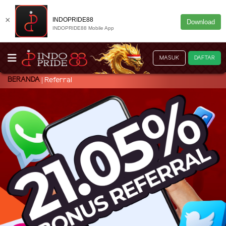
×
INDOPRIDE88
Download
INDOPRIDE88 Mobile App
MASUK
DAFTAR
BERANDA
Referral