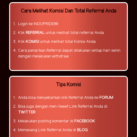
Cara Melihat Komisi Dan Total Referral Anda
1.
Login ke INDOPRIDE88
2.
Klik
REFERRAL
untuk melihat total referral Anda
3.
Klik
KOMISI
untuk melihat total Komisi Anda
4.
Cara penarikan Referral dapat dilakukan setiap hari senin
dengan melakukan withdraw.
Tips Komisi
1.
Anda bisa menyebarkan link Referral Anda ke
FORUM
2.
Bisa juga dengan men-tweet Link Referral Anda di
TWITTER
3.
Melakukan posting komentar di
FACEBOOK
4.
Memasang Link Referral Anda di
BLOG